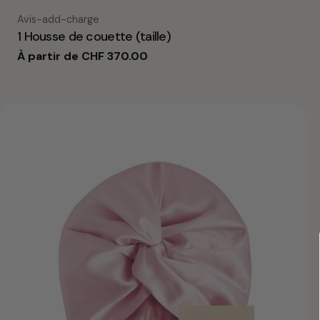
Taper:
Avis-add-charge
1 Housse de couette (taille)
Prix
À partir de CHF 370.00
habituel