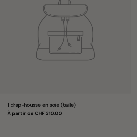
Taper:
1 drap-housse en soie (taille)
Prix
À partir de CHF 310.00
habituel