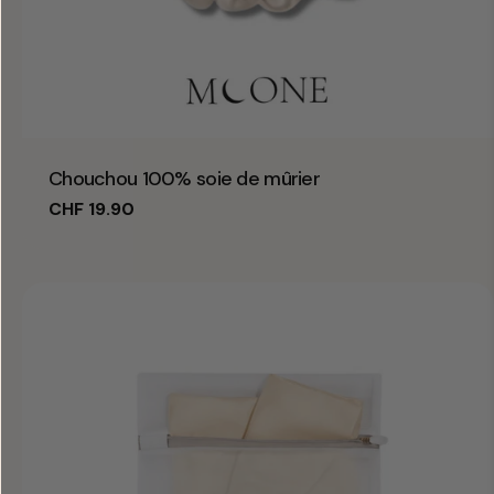
Taper:
Chouchou 100% soie de mûrier
Prix
CHF 19.90
habituel