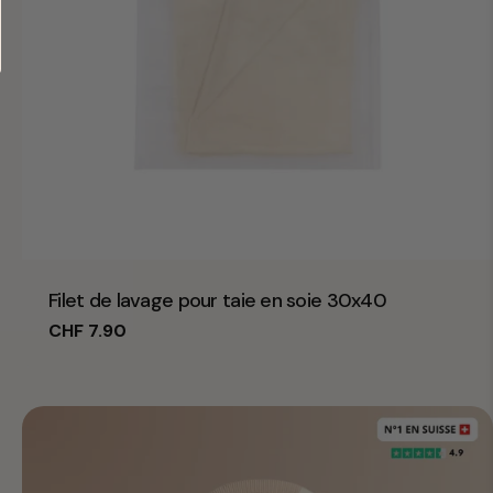
Taper:
Filet de lavage pour taie en soie 30x40
Prix
CHF 7.90
habituel