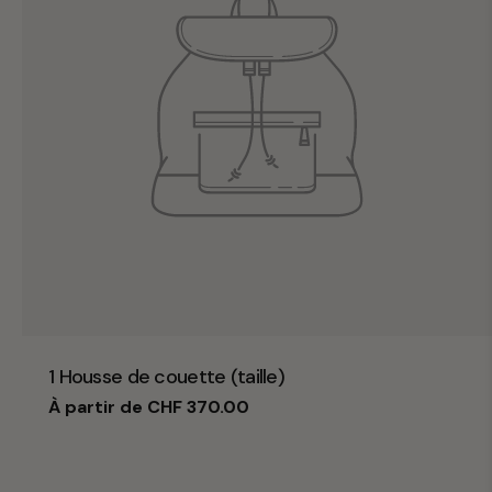
Taper:
1 Housse de couette (taille)
Prix
À partir de CHF 370.00
habituel