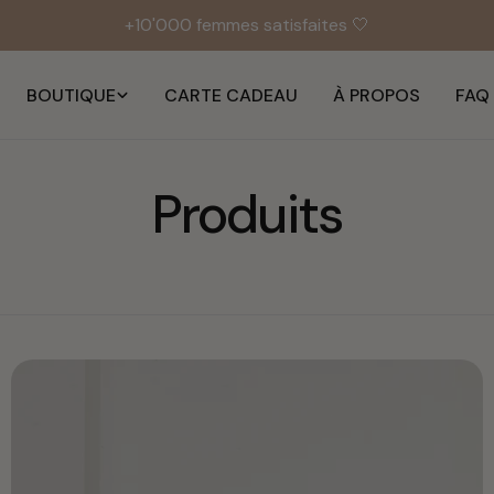
+10'000 femmes satisfaites 🤍
BOUTIQUE
CARTE CADEAU
À PROPOS
FAQ
C
Produits
o
l
l
e