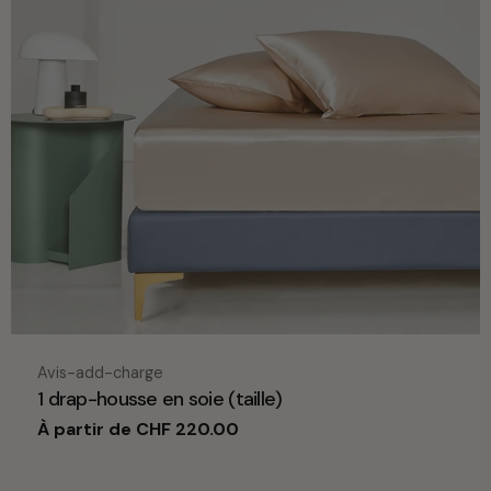
c
t
i
o
n
:
Taper:
Avis-add-charge
1 drap-housse en soie (taille)
Prix
À partir de CHF 220.00
habituel