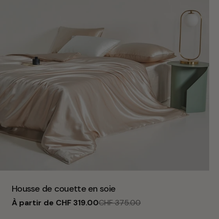
Taper:
Housse de couette en soie
À partir de CHF 319.00
CHF 375.00
Prix
Prix