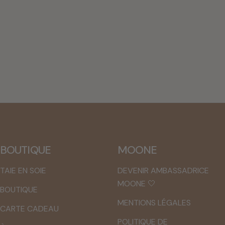
de
habituel
vente
BOUTIQUE
MOONE
TAIE EN SOIE
DEVENIR AMBASSADRICE
MOONE 🤍
BOUTIQUE
MENTIONS LÉGALES
CARTE CADEAU
POLITIQUE DE