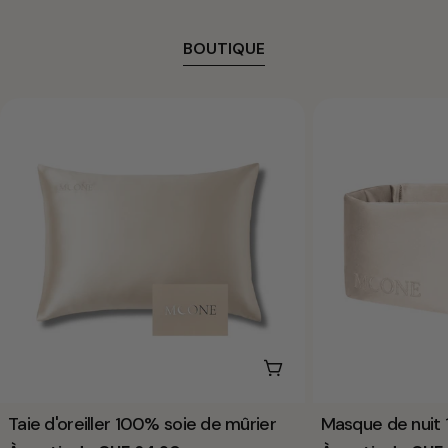
BOUTIQUE
CHOISISSEZ LES OPTI
Taper:
Taie d'oreiller 100% soie de mûrier
Taper:
Masque de nuit 