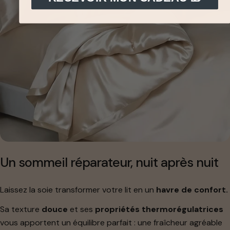
Un sommeil réparateur, nuit après nuit
Laissez la soie transformer votre lit en un
havre de confort.
Sa texture
douce
et ses
propriétés thermorégulatrices
vous apportent un équilibre parfait : une fraîcheur agréable