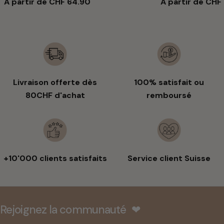
Prix
À partir de CHF 64.90
Prix
À partir de CHF
habituel
habituel
Livraison offerte dès
100% satisfait ou
80CHF d'achat
remboursé
+10'000 clients satisfaits
Service client Suisse
Rejoignez la communauté ❤︎