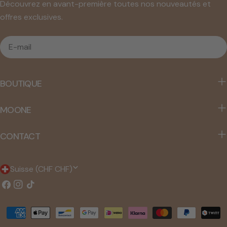
Découvrez en avant-première toutes nos nouveautés et
offres exclusives.
E-
mail
BOUTIQUE
MOONE
CONTACT
P
Suisse (CHF CHF)
a
Facebook
Instagram
TIC
Tac
y
Méthodes
s
de