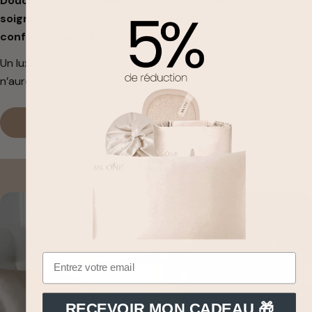
Douceur incomparable, éclat naturel, finitions
soignées
… Chaque détail a été pensé pour vous offrir un
confort d'exception
, comme dans les plus grands hôtels.
Un luxe qui perdure, pour un sommeil réparateur. Vous
n’aurez plus envie de quitter votre lit.
COMMANDER
RECEVOIR MON CADEAU 🎁