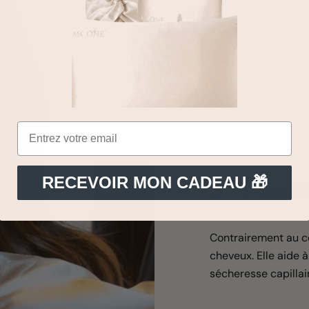
RECEVOIR MON CADEAU 🎁
3 - Mainti
Contrairement au co
cheveux. Elle aide à
sécheresse capillai