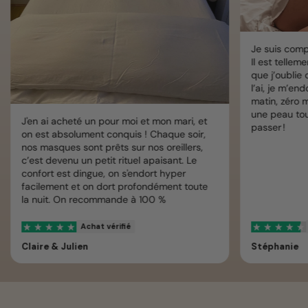
Je suis com
Il est tellem
que j’oublie 
l’ai, je m’en
matin, zéro m
une peau tou
J'en ai acheté un pour moi et mon mari, et
passer !
on est absolument conquis ! Chaque soir,
nos masques sont prêts sur nos oreillers,
c’est devenu un petit rituel apaisant. Le
confort est dingue, on s'endort hyper
facilement et on dort profondément toute
la nuit. On recommande à 100 %
Achat vérifié
Claire & Julien
Stéphanie