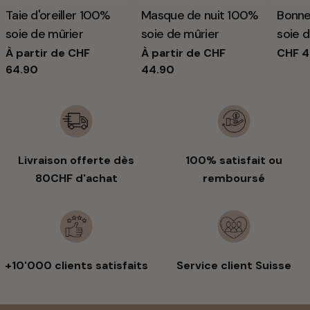
Taper:
Taie d'oreiller 100%
Taper:
Masque de nuit 100%
Taper:
Bonne
soie de mûrier
soie de mûrier
soie 
Prix
À partir de CHF
Prix
À partir de CHF
Prix
CHF 4
64.90
44.90
habituel
habituel
habit
Livraison offerte dès
100% satisfait ou
80CHF d'achat
remboursé
+10'000 clients satisfaits
Service client Suisse