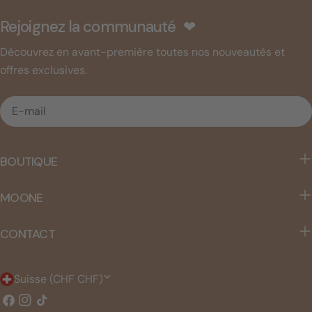
Rejoignez la communauté ❤︎
Découvrez en avant-première toutes nos nouveautés et
offres exclusives.
E-
mail
BOUTIQUE
MOONE
CONTACT
P
Suisse (CHF CHF)
a
Facebook
Instagram
TIC