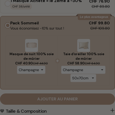
1 Masque Acheté = le 2ème à -30%
CHF 76.90
CHF 89.80
CHF 38/unité
Le plus avantageux
Pack Sommeil
CHF 99.80
Vous économisez -10% sur tout !
CHF 109.80
Masque de nuit 100% soie
Taie d'oreiller 100% soie
de mûrier
de mûrier
CHF 40.90
CHF 58.90
CHF 44.90
CHF 64.90
AJOUTER AU PANIER
🤎 Taille & Composition