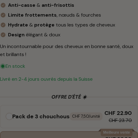
Anti-casse
&
anti-frisottis
Limite frottements
, nœuds & fourches
Hydrate
&
protège
tous les types de cheveux
Design
élégant & doux
Un incontournable pour des cheveux en bonne santé, doux
et brillants !
En stock
Livré en 2-4 jours ouvrés depuis la Suisse
OFFRE D'ÉTÉ ☀️
CHF 22.90
Pack de 3 chouchous
CHF 7,50/unité
CHF 23.70
Meilleure vente