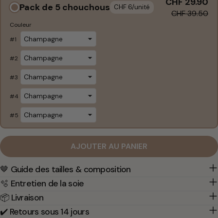
CHF 29.90
Pack de 5 chouchous
CHF 6/unité
CHF 39.50
Couleur
#
1
#
2
#
3
#
4
#
5
AJOUTER AU PANIER
🤎 Guide des tailles & composition
🫧 Entretien de la soie
📦 Livraison
✔️ Retours sous 14 jours