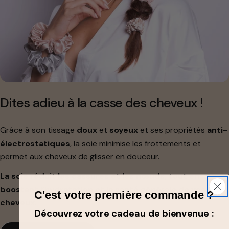
Dites adieu à la casse des cheveux !
Grâce à son tissage
doux
et
soyeux
et ses propriétés
anti-
électrostatiques
, la soie minimise les frottements et
permet aux cheveux de glisser en douceur.
La soie réduit les cassures et les nœuds, tout en
boostant l’hydratation et la santé générale de vos
C'est votre première commande ?
cheveux.
Découvrez votre cadeau de bienvenue :