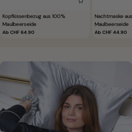
WÄHLEN SIE DIE OPTI
Tippen:
Kopfkissenbezug aus 100%
Tippen:
Nachtmaske au
Maulbeerseide
Maulbeerseide
Normalpreis
Ab CHF 64.90
Normalpreis
Ab CHF 44.90