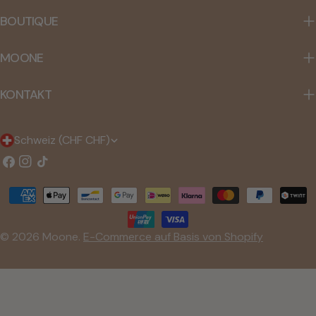
BOUTIQUE
MOONE
KONTAKT
L
Schweiz (CHF CHF)
a
Facebook
Instagram
TIC
Tac
n
Zahlungsmethoden
d
/
© 2026
Moone
.
E-Commerce auf Basis von Shopify
R
e
g