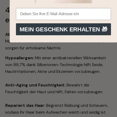
4 Gründe, sich für Moone zu
entscheiden
MEIN GESCHENK ERHALTEN 🎁
Absolute Weichheit:
Unsere Kissenbezüge aus
Maulbeerseide fühlen sich weich und luxuriös an und
sorgen für erholsame Nächte.
Hypoallergen:
Mit einer antibakteriellen Wirksamkeit
von 99,7% dank Silberionen-Technologie hilft Seide,
Hautirritationen, Akne und Ekzemen vorzubeugen.
Anti-Aging und Feuchtigkeit:
Bewahrt die
Feuchtigkeit der Haut und hilft, Falten vorzubeugen
Repariert das Haar:
Begrenzt Reibung und Scheuern,
sodass Ihr Haar beim Aufwachen weich und seidig ist.