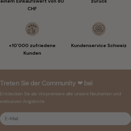
einem Einkaufswert von 80
zurück
CHF
+10'000 zufriedene
Kundenservice Schweiz
Kunden
Treten Sie der Community ❤︎ bei
Entdecken Sie als Vorpremiere alle unsere Neuheiten und
exklusiven Angebote.
E-
Mail