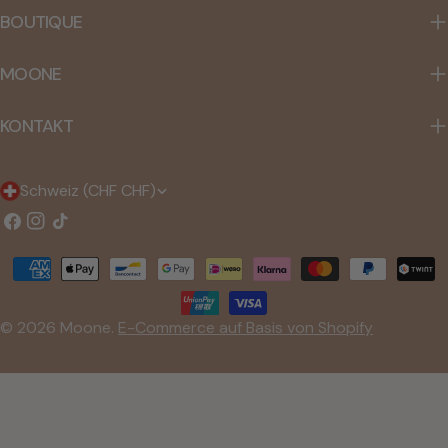
BOUTIQUE
MOONE
KONTAKT
L
Schweiz (CHF CHF)
a
Facebook
Instagram
TIC
Tac
n
Zahlungsmethoden
d
/
© 2026
Moone
.
E-Commerce auf Basis von Shopify
R
e
g