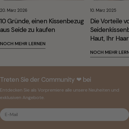
20. März 2026
10. März 2025
10 Gründe, einen Kissenbezug
Die Vorteile v
aus Seide zu kaufen
Seidenkissenb
Haut, Ihr Haar
NOCH MEHR LERNEN
NOCH MEHR LER
Treten Sie der Community ❤︎ bei
Entdecken Sie als Vorpremiere alle unsere Neuheiten und
exklusiven Angebote.
E-
Mail