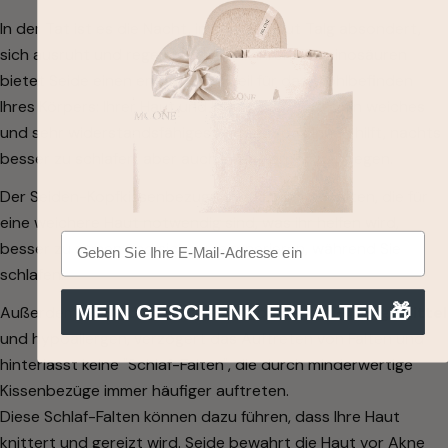
In der Tat ist es die Nacht, in der die Haut Talg absondert,
sich ausruht und regeneriert. Dank ihrer 18 Aminosäuren
bietet Seide einen enormen Vorteil für das Wohlbefinden
Ihres Körpers: Ihrer Haut und Ihrer Haare. Es ist ein weiches
und sehr widerstandsfähiges Material, das Ihnen hilft, nachts
besser zu schlafen, aber auch Ihren Körper zu pflegen.
Der Seiden-Kopfkissenbezug hat alle Eigenschaften, die für
eine weichere Haut notwendig sind, was ihr helfen wird,
besser zu atmen und sich zu regenerieren, während Sie
schlafen.
MEIN GESCHENK ERHALTEN 🎁
Außerdem ist
Seide ein
unbestreitbares
Anti-Aging-Mittel
und hypoallergen, verzögert das Auftreten von Falten und
hinterlässt keine "Schlaf-Falten", die durch minderwertige
Kissenbezüge immer häufiger auftreten.
Diese Schlaf-Falten können dazu führen, dass Ihre Haut
knittert und gereizt wird. Seide bewahrt die Haut vor Akne